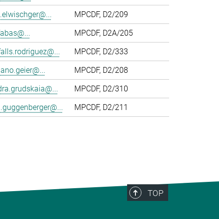
.elwischger@...
MPCDF, D2/209
fabas@...
MPCDF, D2A/205
falls.rodriguez@...
MPCDF, D2/333
ano.geier@...
MPCDF, D2/208
ra.grudskaia@...
MPCDF, D2/310
n.guggenberger@...
MPCDF, D2/211
TOP