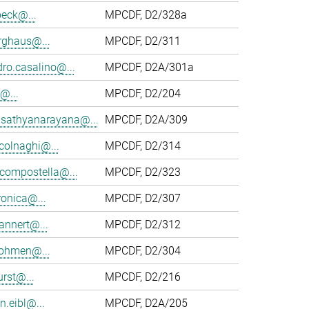
beck@...
MPCDF, D2/328a
rghaus@...
MPCDF, D2/311
ro.casalino@...
MPCDF, D2A/301a
@...
MPCDF, D2/204
.sathyanarayana@...
MPCDF, D2A/309
colnaghi@...
MPCDF, D2/314
compostella@...
MPCDF, D2/323
ronica@...
MPCDF, D2/307
annert@...
MPCDF, D2/312
dohmen@...
MPCDF, D2/304
urst@...
MPCDF, D2/216
n.eibl@...
MPCDF, D2A/205