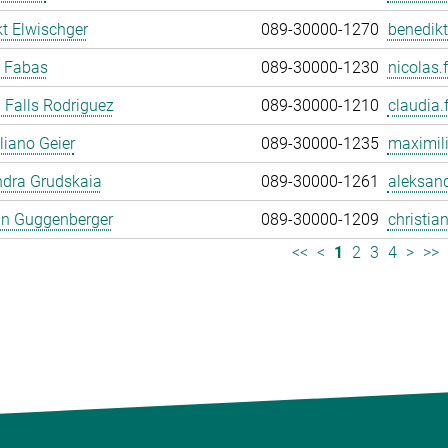
t Elwischger
089-30000-1270
benedikt
s Fabas
089-30000-1230
nicolas.
 Falls Rodriguez
089-30000-1210
claudia.
iano Geier
089-30000-1235
maximili
ndra Grudskaia
089-30000-1261
aleksand
an Guggenberger
089-30000-1209
christia
<<
<
1
2
3
4
>
>>